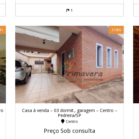
1
41
31586
ro
Casa à venda – 03 dormit., garagem – Centro –
Pedreira/SP
Centro
Preço Sob consulta